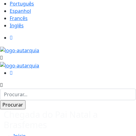
Português
Espanhol
Francês
Inglês
Chegada do Pai Natal a
Brasfemes
Início