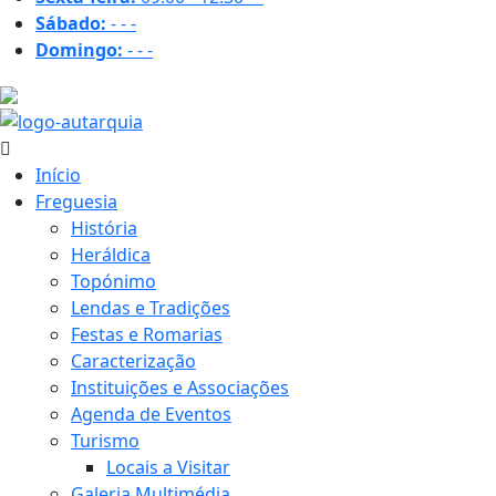
Sábado:
-
-
-
Domingo:
-
-
-
25.7 ºC
Início
Freguesia
História
Heráldica
Topónimo
Lendas e Tradições
Festas e Romarias
Caracterização
Instituições e Associações
Agenda de Eventos
Turismo
Locais a Visitar
Galeria Multimédia