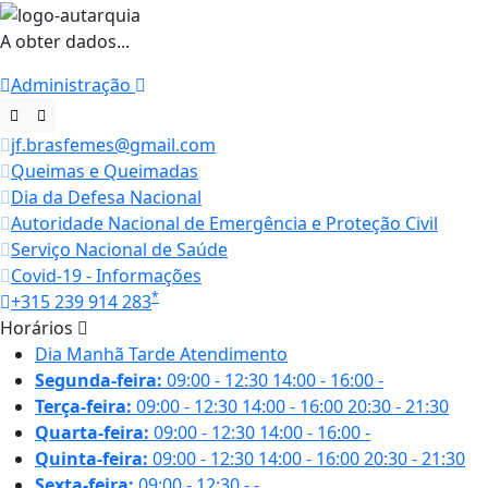
A obter dados...
Administração
jf.brasfemes@gmail.com
Queimas e Queimadas
Dia da Defesa Nacional
Autoridade Nacional de Emergência e Proteção Civil
Serviço Nacional de Saúde
Covid-19 - Informações
*
+315 239 914 283
Horários
Dia
Manhã
Tarde
Atendimento
Segunda-feira:
09:00 - 12:30
14:00 - 16:00
-
Terça-feira:
09:00 - 12:30
14:00 - 16:00
20:30 - 21:30
Quarta-feira:
09:00 - 12:30
14:00 - 16:00
-
Quinta-feira:
09:00 - 12:30
14:00 - 16:00
20:30 - 21:30
Sexta-feira:
09:00 - 12:30
-
-