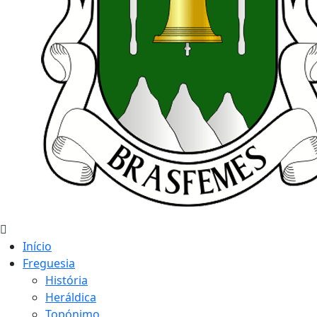
Início
Freguesia
História
Heráldica
Topónimo