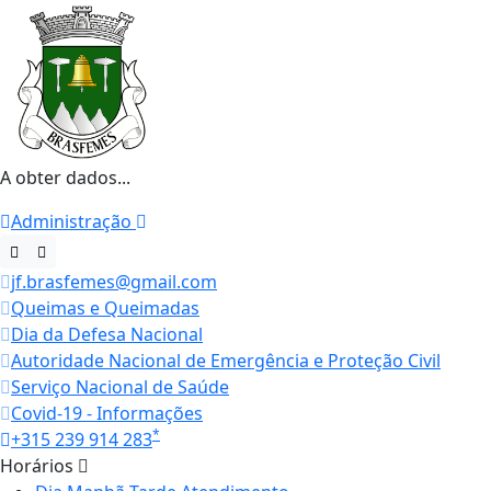
A obter dados...
Administração
jf.brasfemes@gmail.com
Queimas e Queimadas
Dia da Defesa Nacional
Autoridade Nacional de Emergência e Proteção Civil
Serviço Nacional de Saúde
Covid-19 - Informações
*
+315 239 914 283
Horários