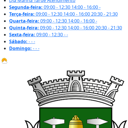
Dia
Manhã
Tarde
Atendimento
Segunda-feira:
09:00 - 12:30
14:00 - 16:00
-
Terça-feira:
09:00 - 12:30
14:00 - 16:00
20:30 - 21:30
Quarta-feira:
09:00 - 12:30
14:00 - 16:00
-
Quinta-feira:
09:00 - 12:30
14:00 - 16:00
20:30 - 21:30
Sexta-feira:
09:00 - 12:30
-
-
Sábado:
-
-
-
Domingo:
-
-
-
26.3 ºC