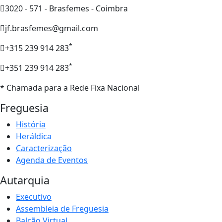
3020 - 571 - Brasfemes - Coimbra
jf.brasfemes@gmail.com
*
+315 239 914 283
*
+351 239 914 283
* Chamada para a Rede Fixa Nacional
Freguesia
História
Heráldica
Caracterização
Agenda de Eventos
Autarquia
Executivo
Assembleia de Freguesia
Balcão Virtual