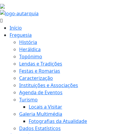
24.8 ºC
Início
Freguesia
História
Heráldica
Topónimo
Lendas e Tradições
Festas e Romarias
Caracterização
Instituições e Associações
Agenda de Eventos
Turismo
Locais a Visitar
Galeria Multimédia
Fotografias da Atualidade
Dados Estatísticos