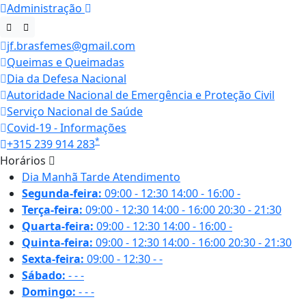
Administração
jf.brasfemes@gmail.com
Queimas e Queimadas
Dia da Defesa Nacional
Autoridade Nacional de Emergência e Proteção Civil
Serviço Nacional de Saúde
Covid-19 - Informações
*
+315 239 914 283
Horários
Dia
Manhã
Tarde
Atendimento
Segunda-feira:
09:00 - 12:30
14:00 - 16:00
-
Terça-feira:
09:00 - 12:30
14:00 - 16:00
20:30 - 21:30
Quarta-feira:
09:00 - 12:30
14:00 - 16:00
-
Quinta-feira:
09:00 - 12:30
14:00 - 16:00
20:30 - 21:30
Sexta-feira:
09:00 - 12:30
-
-
Sábado:
-
-
-
Domingo:
-
-
-