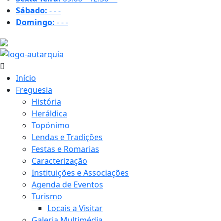
Sábado:
-
-
-
Domingo:
-
-
-
21.3 ºC
Início
Freguesia
História
Heráldica
Topónimo
Lendas e Tradições
Festas e Romarias
Caracterização
Instituições e Associações
Agenda de Eventos
Turismo
Locais a Visitar
Galeria Multimédia