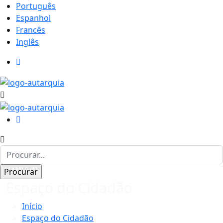
Português
Espanhol
Francês
Inglês
Espaço do Cidadão
Início
Espaço do Cidadão