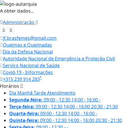
A obter dados...
Administração
jf.brasfemes@gmail.com
Queimas e Queimadas
Dia da Defesa Nacional
Autoridade Nacional de Emergência e Proteção Civil
Serviço Nacional de Saúde
Covid-19 - Informações
*
+315 239 914 283
Horários
Dia
Manhã
Tarde
Atendimento
Segunda-feira:
09:00 - 12:30
14:00 - 16:00
-
Terça-feira:
09:00 - 12:30
14:00 - 16:00
20:30 - 21:30
Quarta-feira:
09:00 - 12:30
14:00 - 16:00
-
Quinta-feira:
09:00 - 12:30
14:00 - 16:00
20:30 - 21:30
Sexta-feira:
09:00 - 12:30
-
-