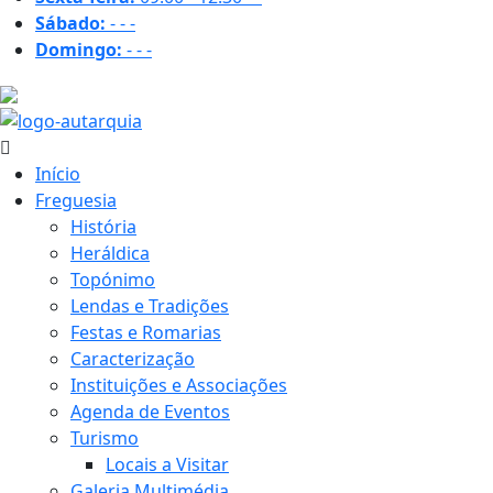
Sábado:
-
-
-
Domingo:
-
-
-
26.3 ºC
Início
Freguesia
História
Heráldica
Topónimo
Lendas e Tradições
Festas e Romarias
Caracterização
Instituições e Associações
Agenda de Eventos
Turismo
Locais a Visitar
Galeria Multimédia