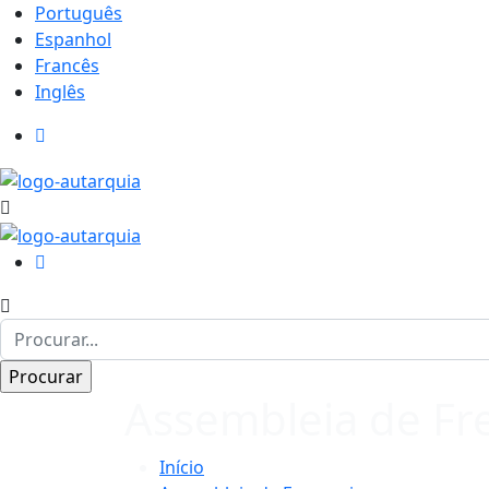
Português
Espanhol
Francês
Inglês
Assembleia de Fr
Início