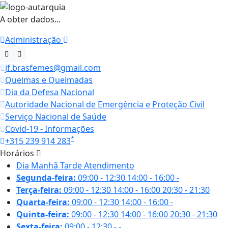
A obter dados...
Administração
jf.brasfemes@gmail.com
Queimas e Queimadas
Dia da Defesa Nacional
Autoridade Nacional de Emergência e Proteção Civil
Serviço Nacional de Saúde
Covid-19 - Informações
*
+315 239 914 283
Horários
Dia
Manhã
Tarde
Atendimento
Segunda-feira:
09:00 - 12:30
14:00 - 16:00
-
Terça-feira:
09:00 - 12:30
14:00 - 16:00
20:30 - 21:30
Quarta-feira:
09:00 - 12:30
14:00 - 16:00
-
Quinta-feira:
09:00 - 12:30
14:00 - 16:00
20:30 - 21:30
Sexta-feira:
09:00 - 12:30
-
-