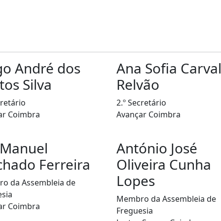
o André dos
Ana Sofia Carva
tos Silva
Relvão
cretário
2.º Secretário
ar Coimbra
Avançar Coimbra
 Manuel
António José
hado Ferreira
Oliveira Cunha
Lopes
o da Assembleia de
esia
Membro da Assembleia de
ar Coimbra
Freguesia