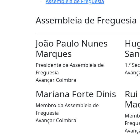
Assembleia de Freguesia
Assembleia de Freguesia
João Paulo Nunes
Hug
Marques
San
Presidente da Assembleia de
1.º Se
Freguesia
Avanç
Avançar Coimbra
Mariana Forte Dinis
Rui
Mac
Membro da Assembleia de
Freguesia
Membr
Avançar Coimbra
Fregu
Avanç