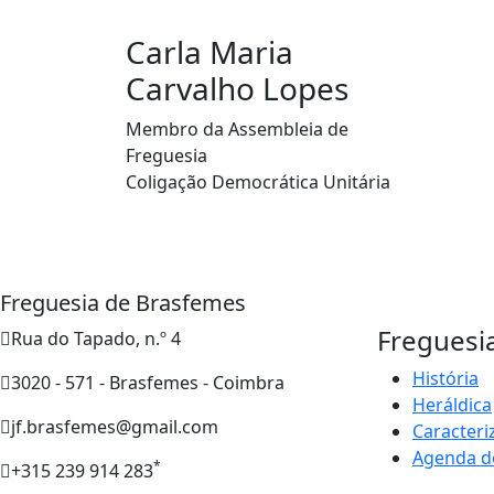
Carla Maria
Carvalho Lopes
Membro da Assembleia de
Freguesia
Coligação Democrática Unitária
Freguesia de Brasfemes
Freguesi
Rua do Tapado, n.º 4
História
3020 - 571 - Brasfemes - Coimbra
Heráldica
jf.brasfemes@gmail.com
Caracteri
Agenda d
*
+315 239 914 283