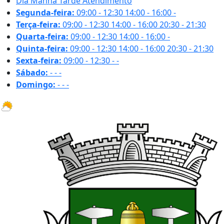
Dia
Manhã
Tarde
Atendimento
Segunda-feira:
09:00 - 12:30
14:00 - 16:00
-
Terça-feira:
09:00 - 12:30
14:00 - 16:00
20:30 - 21:30
Quarta-feira:
09:00 - 12:30
14:00 - 16:00
-
Quinta-feira:
09:00 - 12:30
14:00 - 16:00
20:30 - 21:30
Sexta-feira:
09:00 - 12:30
-
-
Sábado:
-
-
-
Domingo:
-
-
-
16.2 ºC