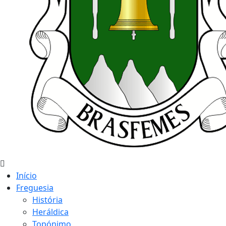
Início
Freguesia
História
Heráldica
Topónimo