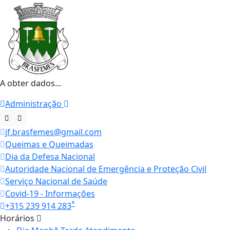
A obter dados...
Administração
jf.brasfemes@gmail.com
Queimas e Queimadas
Dia da Defesa Nacional
Autoridade Nacional de Emergência e Proteção Civil
Serviço Nacional de Saúde
Covid-19 - Informações
*
+315 239 914 283
Horários