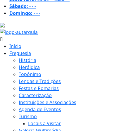
Sábado:
-
-
-
Domingo:
-
-
-
30.5 ºC
Início
Freguesia
História
Heráldica
Topónimo
Lendas e Tradições
Festas e Romarias
Caracterização
Instituições e Associações
Agenda de Eventos
Turismo
Locais a Visitar
Galeria Multimédia