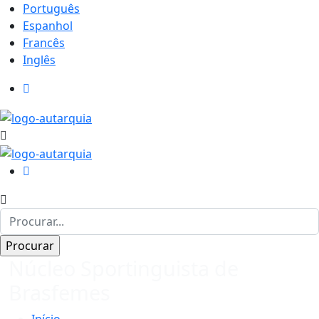
Português
Espanhol
Francês
Inglês
Núcleo Sportinguista de
Brasfemes
Início