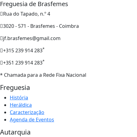
Freguesia de Brasfemes
Rua do Tapado, n.º 4
3020 - 571 - Brasfemes - Coimbra
jf.brasfemes@gmail.com
*
+315 239 914 283
*
+351 239 914 283
* Chamada para a Rede Fixa Nacional
Freguesia
História
Heráldica
Caracterização
Agenda de Eventos
Autarquia