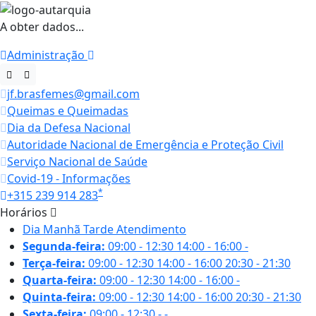
A obter dados...
Administração
jf.brasfemes@gmail.com
Queimas e Queimadas
Dia da Defesa Nacional
Autoridade Nacional de Emergência e Proteção Civil
Serviço Nacional de Saúde
Covid-19 - Informações
*
+315 239 914 283
Horários
Dia
Manhã
Tarde
Atendimento
Segunda-feira:
09:00 - 12:30
14:00 - 16:00
-
Terça-feira:
09:00 - 12:30
14:00 - 16:00
20:30 - 21:30
Quarta-feira:
09:00 - 12:30
14:00 - 16:00
-
Quinta-feira:
09:00 - 12:30
14:00 - 16:00
20:30 - 21:30
Sexta-feira:
09:00 - 12:30
-
-